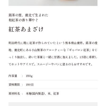
銘茶の里、鹿北で生まれた
和紅茶の香り華やぐ
紅茶あまざけ
明治時代に既に紅茶が作られていたという熊本県山鹿市。銘茶の産
地、鹿北町にある小山製茶のフルーティーな「ギャバロン紅茶」をじ
っくり抽出し、砕いた茶葉と一緒に甘酒に加えました。1.5倍に希釈し
てホットやアイスで。スムージーやパンに塗るのもおすすめです。
内容量
180g
賞味期限
180日
原材料名
米麹(国内製造)、米、紅茶