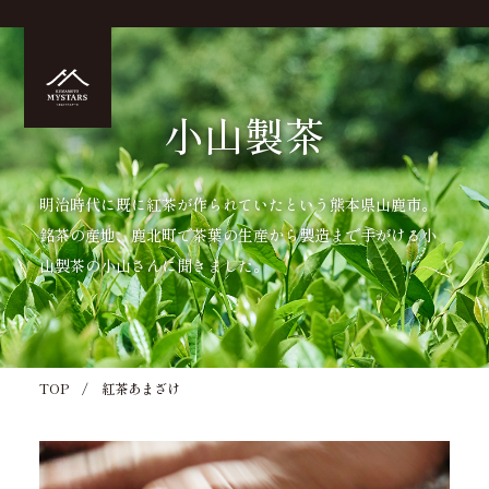
小山製茶
明治時代に既に紅茶が作られていたという熊本県山鹿市。
銘茶の産地、鹿北町で茶葉の生産から製造まで手がける小
山製茶の小山さんに聞きました。
TOP
紅茶あまざけ